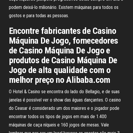
podem deixá-lo milionário. Existem máquinas para todos os
gostos e para todas as pessoas.
Encontre fabricantes de Casino
Máquina De Jogo, fornecedores
de Casino Máquina De Jogo e
produtos de Casino Máquina De
Jogo de alta qualidade com o
melhor preço no Alibaba.com
O Hotel & Casino se encontra do lado do Bellagio, e de suas
janelas é possível ver o show das águas dançantes. O casino
do Ceasar é considerado um dos maiores e o jogador pode
encontrar todos os tipos de jogos em mais de 1.400
máquinas de caça níqueis e 160 jogos de mesas. Vale