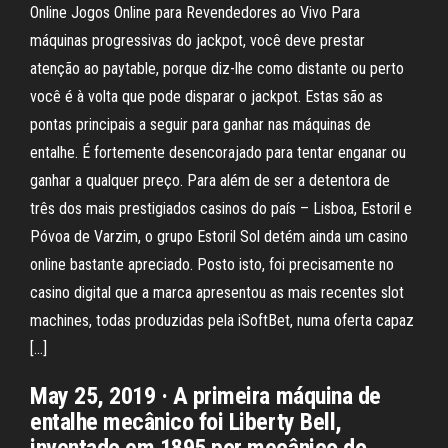
Online Jogos Online para Revendedores ao Vivo Para
máquinas progressivas do jackpot, você deve prestar
atenção ao paytable, porque diz-lhe como distante ou perto
você é à volta que pode disparar o jackpot. Estas são as
pontas principais a seguir para ganhar nas máquinas de
entalhe. É fortemente desencorajado para tentar enganar ou
ganhar a qualquer preço. Para além de ser a detentora de
três dos mais prestigiados casinos do país – Lisboa, Estoril e
Póvoa de Varzim, o grupo Estoril Sol detém ainda um casino
online bastante apreciado. Posto isto, foi precisamente no
casino digital que a marca apresentou as mais recentes slot
machines, todas produzidas pela iSoftBet, numa oferta capaz
[…]
May 25, 2019 · A primeira máquina de
entalhe mecânico foi Liberty Bell,