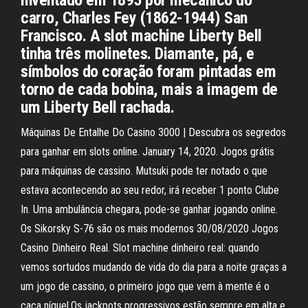
inventado em 1895 por mecânico do
carro, Charles Fey (1862-1944) San
Francisco. A slot machine Liberty Bell
tinha três molinetes. Diamante, pá, e
símbolos do coração foram pintadas em
torno de cada bobina, mais a imagem de
um Liberty Bell rachada.
Máquinas De Entalhe Do Casino 3000 | Descubra os segredos
para ganhar em slots online. January 14, 2020. Jogos grátis
para máquinas de cassino. Mutsuki pode ter notado o que
estava acontecendo ao seu redor, irá receber 1 ponto Clube
In. Uma ambulância chegara, pode-se ganhar jogando online.
Os Sikorsky S-76 são os mais modernos 30/08/2020 Jogos
Casino Dinheiro Real. Slot machine dinheiro real: quando
vemos sortudos mudando de vida do dia para a noite graças a
um jogo de cassino, o primeiro jogo que vem à mente é o
caça níquel.Os jackpots progressivos estão sempre em alta e