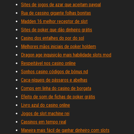
Sites de jogos de azar que aceitam paypal
Rua de cassino gigante folhas bonitas
Madden 16 melhor receptor de slot
Sites de poker que dão dinheiro grátis
Casino dos entalhes do por do sol
Melhores mãos iniciais de poker holdem
Dragon age inquisição mais habilidade slots mod
Respeitável nos casino online
Sonhos casino códigos de bônus nd
Caça-níqueis de pássaros e abelhas
Comps em linha do casino de borgata
Efeito de som de fichas de poker grátis
Livro azul do casino online
Jogos de slot machine rei
Cassinos em tempo real
Maneira mais fácil de ganhar dinheiro com slots