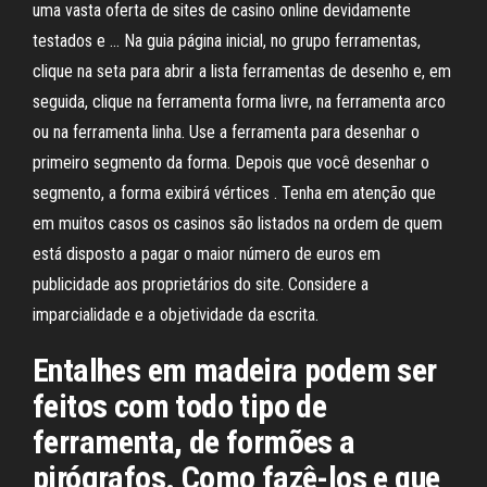
uma vasta oferta de sites de casino online devidamente
testados e … Na guia página inicial, no grupo ferramentas,
clique na seta para abrir a lista ferramentas de desenho e, em
seguida, clique na ferramenta forma livre, na ferramenta arco
ou na ferramenta linha. Use a ferramenta para desenhar o
primeiro segmento da forma. Depois que você desenhar o
segmento, a forma exibirá vértices . Tenha em atenção que
em muitos casos os casinos são listados na ordem de quem
está disposto a pagar o maior número de euros em
publicidade aos proprietários do site. Considere a
imparcialidade e a objetividade da escrita.
Entalhes em madeira podem ser
feitos com todo tipo de
ferramenta, de formões a
pirógrafos. Como fazê-los e que