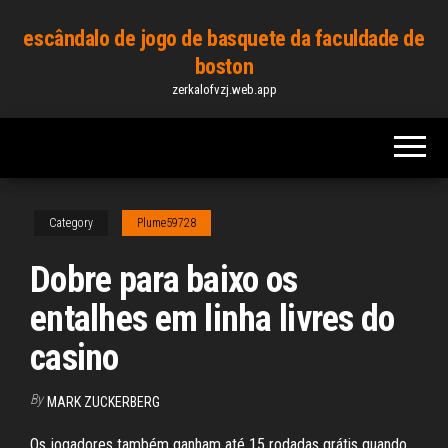
Skip
escândalo de jogo de basquete da faculdade de
to
boston
the
zerkalofvzj.web.app
content
Category
Plume59728
Dobre para baixo os
entalhes em linha livres do
casino
By
MARK ZUCKERBERG
Os jogadores também ganham até 15 rodadas grátis quando